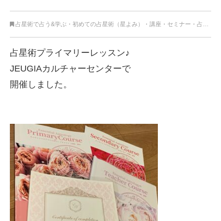
占星術で占う&学ぶ
・
初めての占星術（星よみ）
・
講座・セミナー
・
占星術
・
占星術プライマリーレッスン♪
JEUGIAカルチャーセンターで
開催しました。