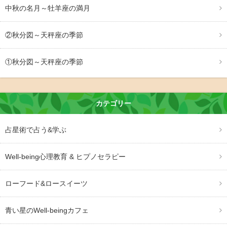
中秋の名月～牡羊座の満月
②秋分図～天秤座の季節
①秋分図～天秤座の季節
カテゴリー
占星術で占う&学ぶ
Well-being心理教育 & ヒプノセラピー
ローフード&ロースイーツ
青い星のWell-beingカフェ