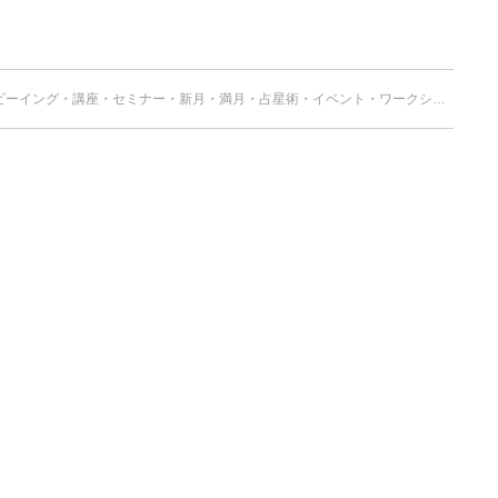
ビーイング
・
講座・セミナー
・
新月・満月
・
占星術
・
イベント・ワークショップ
・