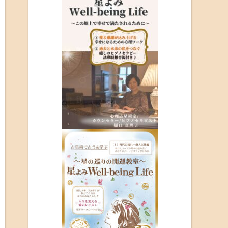
ホリステイック
・
あなたが持って生まれたもの
・
ヒーリング&デトックス
・
心と身体