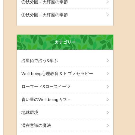
②秋分図～天秤座の季節
①秋分図～天秤座の季節
カテゴリー
占星術で占う&学ぶ
Well-being心理教育 & ヒプノセラピー
ローフード&ロースイーツ
青い星のWell-beingカフェ
地球環境
潜在意識の魔法