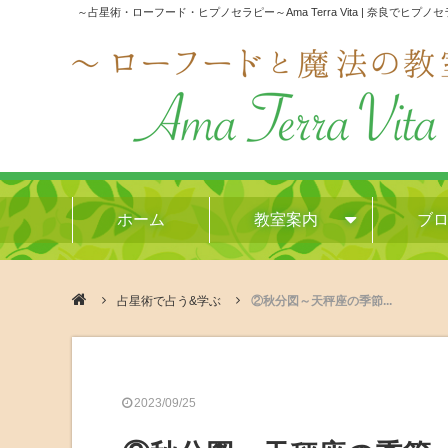
～占星術・ローフード・ヒプノセラピー～Ama Terra Vita | 奈良でヒプノ
ホーム
教室案内
ブ
占星術で占う&学ぶ
②秋分図～天秤座の季節...
2023/09/25