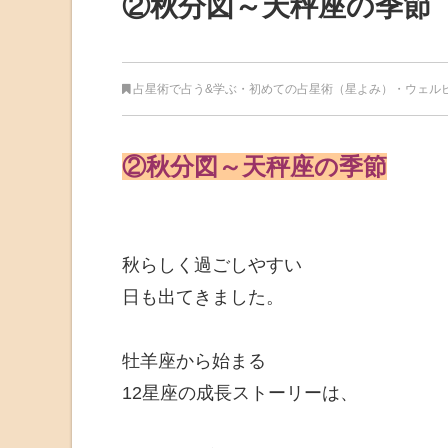
②秋分図～天秤座の季節
占星術で占う&学ぶ
・
初めての占星術（星よみ）
・
ウェル
②秋分図～天秤座の季節
秋らしく
過ごしやすい
日も出てきました。
牡羊座から始まる
12星座の成長ストーリーは、