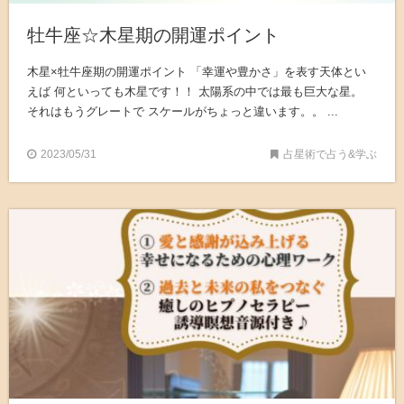
牡牛座☆木星期の開運ポイント
木星×牡牛座期の開運ポイント 「幸運や豊かさ」を表す天体とい
えば 何といっても木星です！！ 太陽系の中では最も巨大な星。
それはもうグレートで スケールがちょっと違います。。 ...
2023/05/31
占星術で占う&学ぶ