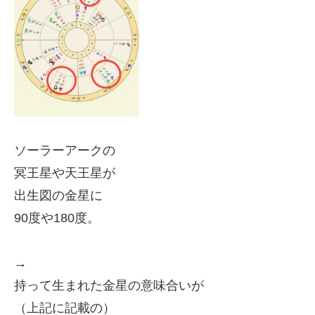
ソーラーアークの
冥王星や天王星が
出生図の金星に
90度や
180度。
→
持って生まれた金星の意味合いが
（上記に記載の）