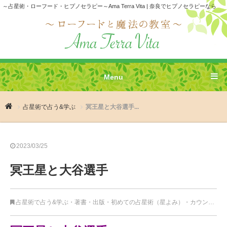
～占星術・ローフード・ヒプノセラピー～Ama Terra Vita | 奈良でヒプノセラピーなら
Menu
占星術で占う&学ぶ
冥王星と大谷選手...
2023/03/25
冥王星と大谷選手
占星術で占う&学ぶ
・
著書・出版
・
初めての占星術（星よみ）
・
カウンセリング