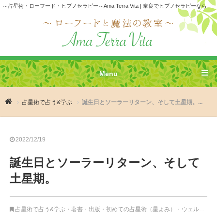
～占星術・ローフード・ヒプノセラピー～Ama Terra Vita | 奈良でヒプノセラピーなら
Menu
占星術で占う&学ぶ
誕生日とソーラーリターン、そして土星期。...
2022/12/19
誕生日とソーラーリターン、そして
土星期。
占星術で占う&学ぶ
・
著書・出版
・
初めての占星術（星よみ）
・
ウェルビーイング