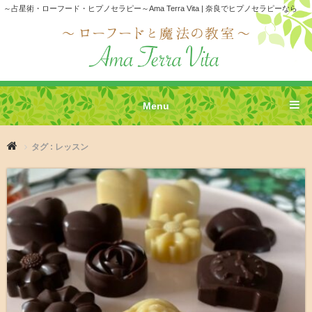
～占星術・ローフード・ヒプノセラピー～Ama Terra Vita | 奈良でヒプノセラピーなら
Menu
タグ : レッスン