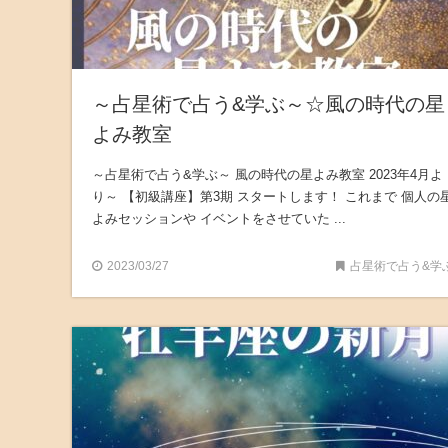
～占星術で占う&学ぶ～☆風の時代の星
よみ教室
～占星術で占う&学ぶ～ 風の時代の星よみ教室 2023年4月よ
り～ 【初級講座】第3期 スタートします！ これまで 個人の
よみセッションや イベントをさせていた ...
2023/03/27
占星術で占う&学