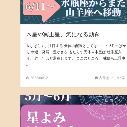
木星や冥王星、気になる動き
今しばらく、注目する 天体の配置としては・・・ 5月半ばか
ら 幸運・発展・豊かさを もたらす天体＝木星は 牡牛座入
り。 約一年ほど滞在します。 ここのところ、 株価も上昇中
...
2023/06/12
占星術で占う&学