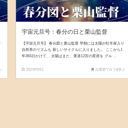
宇宙元旦号：春分の日と栗山監督
冥
【宇宙元旦号】 春分図と栗山監督 早朝には太陽が牡羊座入り
自然界のリズムも 新しいサイクルに入りました。 ここから1
年365日かけて、 太陽はまた、黄道12宮の星座を グル ...
ぶ
2023/03/21
占星術で占う&学ぶ