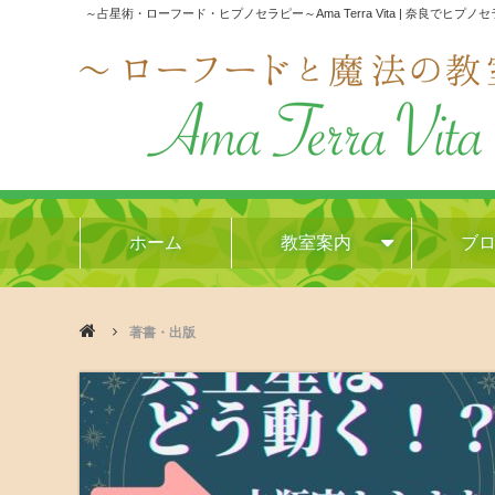
～占星術・ローフード・ヒプノセラピー～Ama Terra Vita | 奈良でヒプノ
ホーム
教室案内
ブ
著書・出版