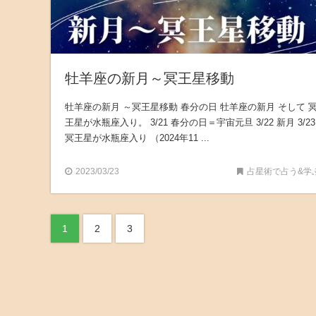
牡羊座の新月～冥王星移動
牡羊座の新月 ～冥王星移動 春分の日 牡羊座の新月 そして 
王星が水瓶座入り。 3/21 春分の日＝宇宙元旦 3/22 新月 3/23
冥王星が水瓶座入り （2024年11 ...
2023/03/23
占星術で占う&学
1
2
3