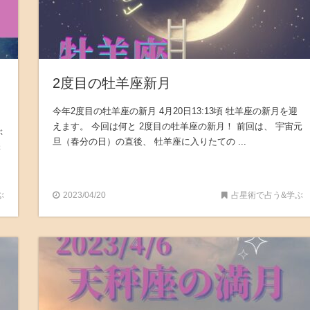
2度目の牡羊座新月
今年2度目の牡羊座の新月 4月20日13:13頃 牡羊座の新月を迎
えます。 今回は何と 2度目の牡羊座の新月！ 前回は、 宇宙元
ぶ
旦（春分の日）の直後、 牡羊座に入りたての ...
講
ぶ
2023/04/20
占星術で占う&学ぶ