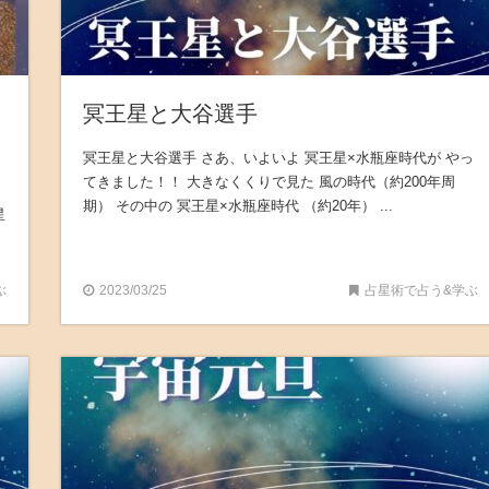
冥王星と大谷選手
冥王星と大谷選手 さあ、いよいよ 冥王星×水瓶座時代が やっ
てきました！！ 大きなくくりで見た 風の時代（約200年周
期） その中の 冥王星×水瓶座時代 （約20年） ...
星
ぶ
2023/03/25
占星術で占う&学ぶ