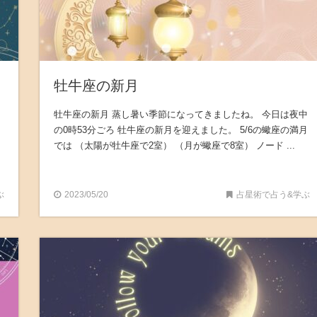
牡牛座の新月
牡牛座の新月 蒸し暑い季節になってきましたね。 今日は夜中
の0時53分ごろ 牡牛座の新月を迎えました。 5/6の蠍座の満月
では （太陽が牡牛座で2室） （月が蠍座で8室） ノード ...
ぶ
2023/05/20
占星術で占う&学ぶ