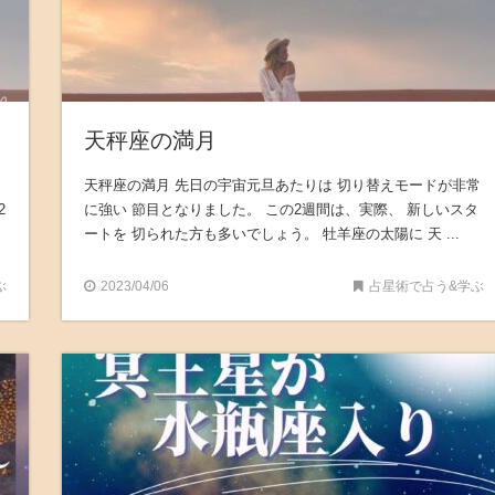
天秤座の満月
天秤座の満月 先日の宇宙元旦あたりは 切り替えモードが非常
2
に強い 節目となりました。 この2週間は、実際、 新しいスタ
ートを 切られた方も多いでしょう。 牡羊座の太陽に 天 ...
ぶ
2023/04/06
占星術で占う&学ぶ