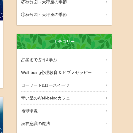
②秋分図～天秤座の季節
①秋分図～天秤座の季節
カテゴリー
占星術で占う&学ぶ
Well-being心理教育 & ヒプノセラピー
ローフード&ロースイーツ
青い星のWell-beingカフェ
地球環境
潜在意識の魔法