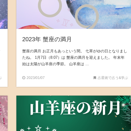
2023年 蟹座の満月
新
蟹座の満月 お正月もあっという間。 七草がゆの日となりまし
く
たね。 1月7日（8:07）は 蟹座の満月を迎えました。 年末年
始は太陽が山羊座の季節。 山羊座は ...
ぶ
2023/01/07
占星術で占う&学ぶ