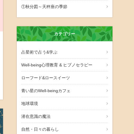
①秋分図～天秤座の季節
カテゴリー
占星術で占う&学ぶ
Well-being心理教育 & ヒプノセラピー
ローフード&ロースイーツ
青い星のWell-beingカフェ
地球環境
潜在意識の魔法
自然・日々の暮らし