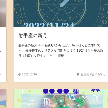
レ
射手座の新月
射手座の新月 今年も残り1か月ほど。 毎年ほんとに早いで
す。 蠍座後半のシリアスな時期を抜けて 11/24は射手座の新
年
月（7:57）を迎えました。 理想 ...
レ
ツ
2022/11/26
占星術で占う&学ぶ