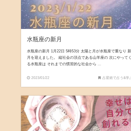
水瓶座の新月
水瓶座の新月 1月22日 5時53分 太陽と月が水瓶座で重なり 
月を迎えました。 縦社会の頂点である山羊座の 次にやって
る水瓶座は それまでの慣習的な社会から ...
2023/01/22
占星術で占う&学