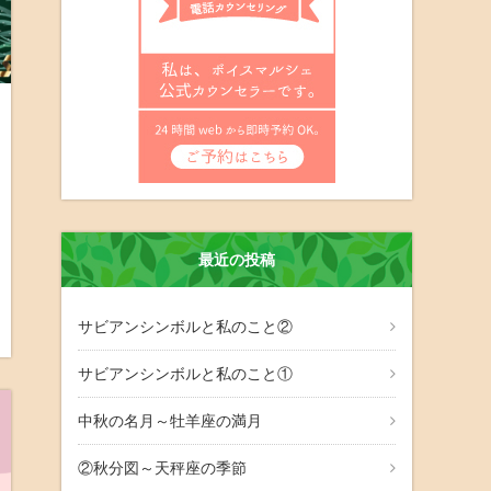
最近の投稿
サビアンシンボルと私のこと②
サビアンシンボルと私のこと①
中秋の名月～牡羊座の満月
②秋分図～天秤座の季節