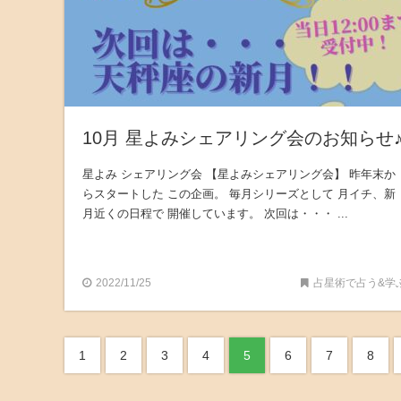
10月 星よみシェアリング会のお知らせ
星よみ シェアリング会 【星よみシェアリング会】 昨年末か
らスタートした この企画。 毎月シリーズとして 月イチ、新
月近くの日程で 開催しています。 次回は・・・ ...
2022/11/25
占星術で占う&学
1
2
3
4
5
6
7
8