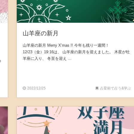
山羊座の新月
山羊座の新月 Merry X’mas !! 今年も残り一週間！
12/23（金）19:16は、 山羊座の新月を迎えました。 木星が牡
羊座に入り、 冬至を迎え ...
の
2022/12/25
占星術で占う&学ぶ