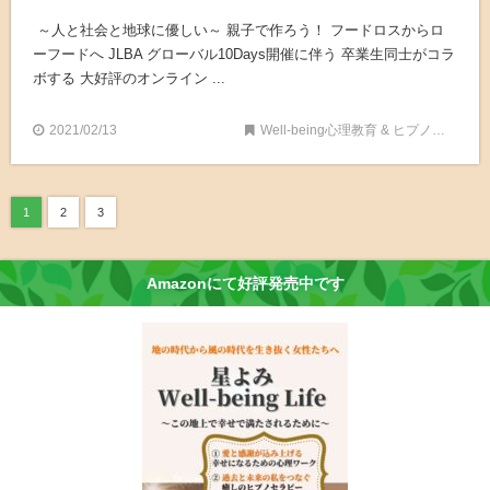
～人と社会と地球に優しい～ 親子で作ろう！ フードロスからロ
ーフードへ JLBA グローバル10Days開催に伴う 卒業生同士がコラ
ボする 大好評のオンライン ...
2021/02/13
Well-being心理教育 & ヒプノセラピー
1
2
3
Amazonにて好評発売中です