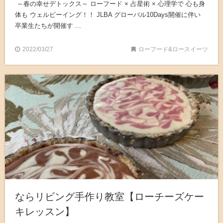
～春の幸せデトックス～ ローフード × 占星術 × 心理学で 心も身
体も ウェルビーイング！！ JLBA グローバル10Days開催に伴い
卒業生たちが開催す ...
2022/03/27
ローフード&ロースイーツ
ならリビング手作り教室【ローチーズケー
キレッスン】