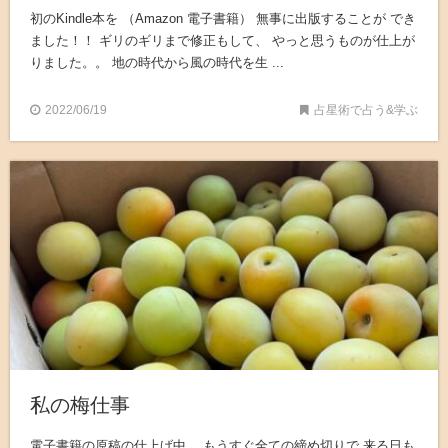
初のKindle本を （Amazon 電子書籍） 無事に出版することが でき
ました！！ ギリのギリまで修正もして、 やっと思うものが仕上が
りました。。 地の時代から風の時代を生 ...
2022/06/19
占星術で占う&学ぶ
私の梅仕事
電子書籍の原稿の仕上げ中。 もうすぐ全ての締め切りで 来る日も