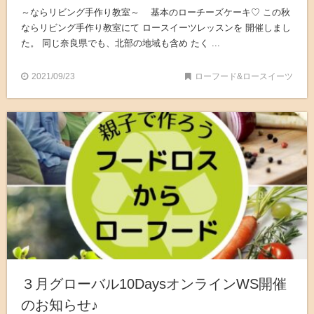
～ならリビング手作り教室～ 基本のローチーズケーキ♡ この秋
ならリビング手作り教室にて ロースイーツレッスンを 開催しまし
た。 同じ奈良県でも、北部の地域も含め たく ...
2021/09/23
ローフード&ロースイーツ
３月グローバル10DaysオンラインWS開催
のお知らせ♪