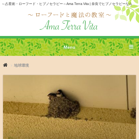
～占星術・ローフード・ヒプノセラピー～Ama Terra Vita | 奈良でヒプノセラピーなら
Menu
地球環境